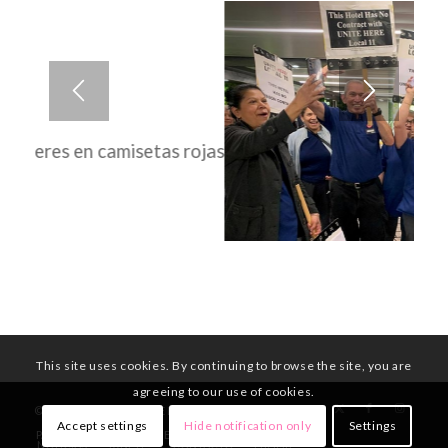
This site uses cookies. By continuing to browse the site, you are
agreeing to our use of cookies.
© Copyright - UNITE HERE Local 11
Accept settings
Hide notification only
Settings
PÁGINA PRINCIPAL
MIEMBROS
QUIENES SOMOS
NOTICIAS
¡ÚNETE!
CONTACTO
English