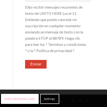
Elijo recibir mensajes recurentes de
texto de UNITE HERE Local 11.
Entiendo que puedo cancelar mi
suscripción en cualquier momento
enviando un mensaje de texto con la
palabra STOP al 88789. Haga clic
para leer los
* Terminos y condiciones
*
o la
* Política de privacidad *
.
Hide notification only
Settings
NOTICIAS
¡ÚNETE!
CONTACTO
English