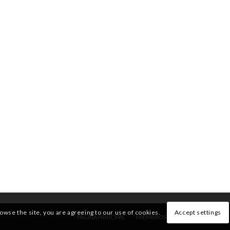
rowse the site, you are agreeing to our use of cookies.
Accept settings
PÁGINA PRINCIPAL
MIEMBROS
QUIENES SOMOS