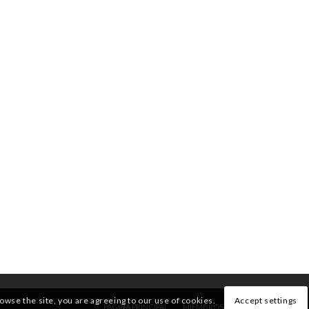
rowse the site, you are agreeing to our use of cookies.
Accept settings
PÁGINA PRINCIPAL
MIEMBROS
QUIENES SOMOS