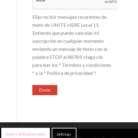
Elijo recibir mensajes recurentes de
texto de UNITE HERE Local 11.
Entiendo que puedo cancelar mi
suscripción en cualquier momento
enviando un mensaje de texto con la
palabra STOP al 88789. Haga clic
para leer los
* Terminos y condiciones
*
o la
* Política de privacidad *
.
Enviar
Hide notification only
Settings
NOTICIAS
¡ÚNETE!
CONTACTO
English