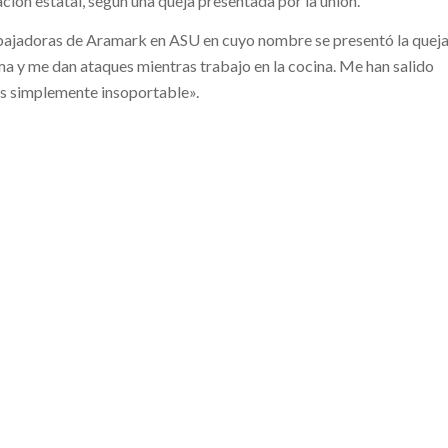
ción estatal, según una queja presentada por la unión.
abajadoras de Aramark en ASU en cuyo nombre se presentó la queja
ma y ​​me dan ataques mientras trabajo en la cocina. Me han salido
 es simplemente insoportable».