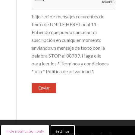
Elijo recibir mensajes recurentes de
texto de UNITE HERE Local 11.
Entiendo que puedo cancelar mi
suscripción en cualquier momento
enviando un mensaje de texto con la
palabra STOP al 88789. Haga clic
para leer los
* Terminos y condiciones
*
o la
* Política de privacidad *
.
Enviar
Hide notification only
Settings
NOTICIAS
¡ÚNETE!
CONTACTO
English