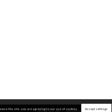
rowse the site, you are agreeing to our use of cookies.
Accept settings
PÁGINA PRINCIPAL
MIEMBROS
QUIENES SOMOS