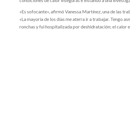
condiciones de calor inseguras e instando a una investiga
«Es sofocante», afirmó Vanessa Martínez, una de las tr
«La mayoría de los días me aterra ir a trabajar. Tengo as
ronchas y fui hospitalizada por deshidratación; el calor