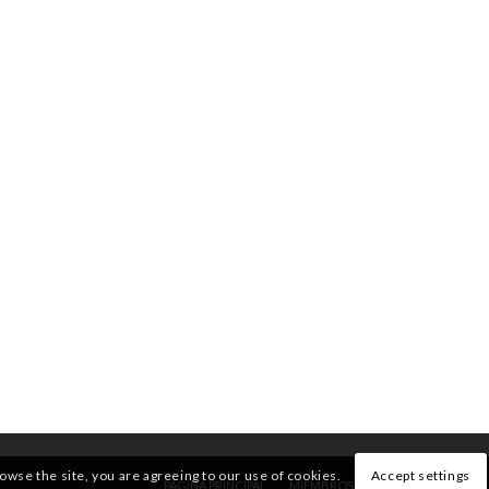
rowse the site, you are agreeing to our use of cookies.
Accept settings
PÁGINA PRINCIPAL
MIEMBROS
QUIENES SOMOS