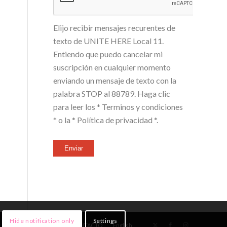
Elijo recibir mensajes recurentes de
texto de UNITE HERE Local 11.
Entiendo que puedo cancelar mi
suscripción en cualquier momento
enviando un mensaje de texto con la
palabra STOP al 88789. Haga clic
para leer los
* Terminos y condiciones
*
o la
* Política de privacidad *
.
Enviar
Hide notification only
Settings
NOTICIAS
¡ÚNETE!
CONTACTO
English