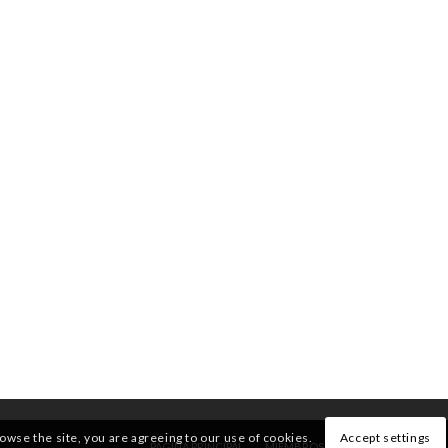
rowse the site, you are agreeing to our use of cookies.
Accept settings
PÁGINA PRINCIPAL
MIEMBROS
QUIENES SOMOS