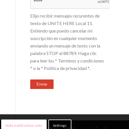
Elijo recibir mensajes recurentes de
texto de UNITE HERE Local 11.
Entiendo que puedo cancelar mi
suscripción en cualquier momento
enviando un mensaje de texto con la
palabra STOP al 88789. Haga clic
para leer los
* Terminos y condiciones
*
o la
* Política de privacidad *
.
Enviar
Hide notification only
Settings
NOTICIAS
¡ÚNETE!
CONTACTO
English