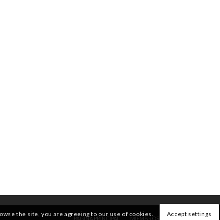
rowse the site, you are agreeing to our use of cookies.
Accept settings
PÁGINA PRINCIPAL
MIEMBROS
QUIENES SOMOS