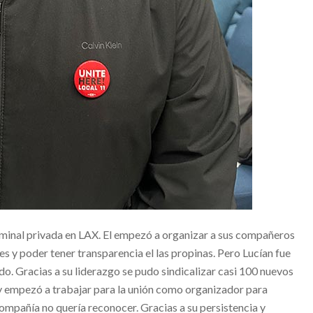
terminal privada en LAX. El empezó a organizar a sus compañeros
es y poder tener transparencia el las propinas. Pero Lucían fue
o. Gracias a su liderazgo se pudo sindicalizar casi 100 nuevos
y empezó a trabajar para la unión como organizador para
ompañía no quería reconocer. Gracias a su persistencia y