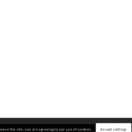
rowse the site, you are agreeing to our use of cookies.
Accept settings
PÁGINA PRINCIPAL
MIEMBROS
QUIENES SOMOS