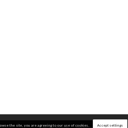
rowse the site, you are agreeing to our use of cookies.
Accept settings
PÁGINA PRINCIPAL
MIEMBROS
QUIENES SOMOS