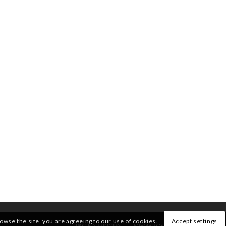
rowse the site, you are agreeing to our use of cookies.
Accept settings
PÁGINA PRINCIPAL
MIEMBROS
QUIENES SOMOS