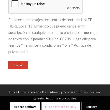
Elijo recibir mensajes recurentes de texto de UNITE
HERE Local 11. Entiendo que puedo cancelar mi
suscripción en cualquier momento enviando un mensaje
de texto con la palabra STOP al 88789. Haga clic para
leer los
* Terminos y condiciones *
o la
* Política de
privacidad *
.
Enviar
This site uses cookies. By continuing to browse the site, you are
agreeing to our use of cookies.
© Copyright - UNITE HERE Local 11
Accept settings
Hide notification only
Settings
PÁGINA PRINCIPAL
MIEMBROS
QUIENES SOMOS