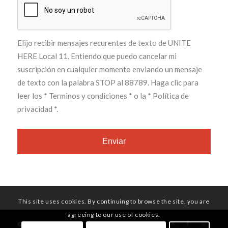
Elijo recibir mensajes recurentes de texto de UNITE
HERE Local 11. Entiendo que puedo cancelar mi
suscripción en cualquier momento enviando un mensaje
de texto con la palabra STOP al 88789. Haga clic para
leer los
* Terminos y condiciones *
o la
* Política de
privacidad *
.
This site uses cookies. By continuing to browse the site, you are
agreeing to our use of cookies.
© Copyright - UNITE HERE Local 11