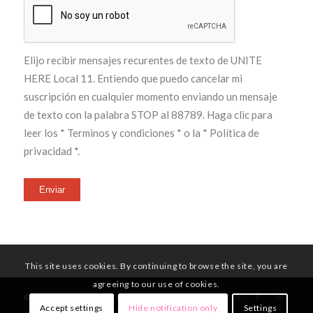
Elijo recibir mensajes recurentes de texto de UNITE
HERE Local 11. Entiendo que puedo cancelar mi
suscripción en cualquier momento enviando un mensaje
de texto con la palabra STOP al 88789. Haga clic para
leer los
* Terminos y condiciones *
o la
* Política de
privacidad *
.
Enviar
This site uses cookies. By continuing to browse the site, you are
agreeing to our use of cookies.
© Copyright - UNITE HERE Local 11
Accept settings
Hide notification only
Settings