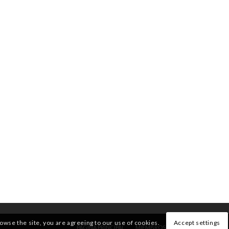
rowse the site, you are agreeing to our use of cookies.
Accept settings
PÁGINA PRINCIPAL
MIEMBROS
QUIENES SOMOS