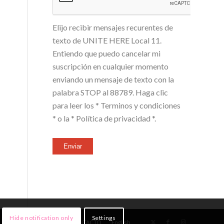
Elijo recibir mensajes recurentes de
texto de UNITE HERE Local 11.
Entiendo que puedo cancelar mi
suscripción en cualquier momento
enviando un mensaje de texto con la
palabra STOP al 88789. Haga clic
para leer los
* Terminos y condiciones
*
o la
* Política de privacidad *
.
Enviar
Hide notification only
Settings
NOTICIAS
¡ÚNETE!
CONTACTO
English