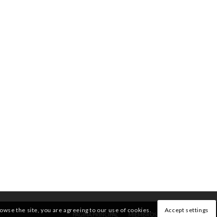
rowse the site, you are agreeing to our use of cookies.
Accept settings
PÁGINA PRINCIPAL
MIEMBROS
QUIENES SOMOS