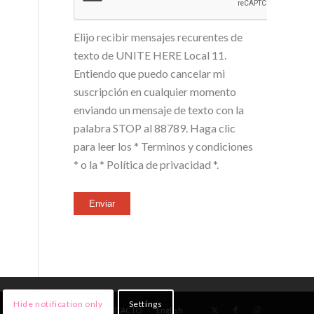
Elijo recibir mensajes recurentes de
texto de UNITE HERE Local 11.
Entiendo que puedo cancelar mi
suscripción en cualquier momento
enviando un mensaje de texto con la
palabra STOP al 88789. Haga clic
para leer los
* Terminos y condiciones
*
o la
* Política de privacidad *
.
Enviar
Hide notification only
Settings
NOTICIAS
¡ÚNETE!
CONTACTO
English