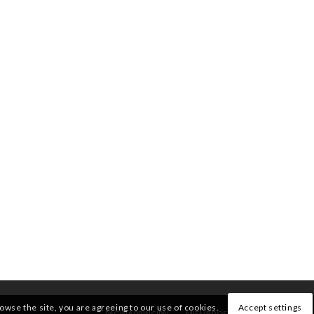
rowse the site, you are agreeing to our use of cookies.
Accept settings
PÁGINA PRINCIPAL
MIEMBROS
QUIENES SOMOS