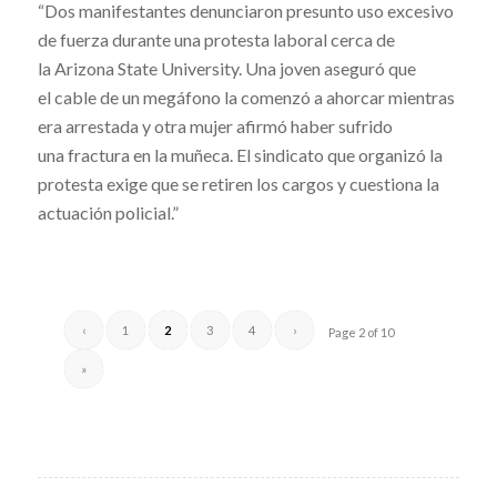
“Dos manifestantes denunciaron presunto uso excesivo
de fuerza durante una protesta laboral cerca de
la Arizona State University. Una joven aseguró que
el cable de un megáfono la comenzó a ahorcar mientras
era arrestada y otra mujer afirmó haber sufrido
una fractura en la muñeca. El sindicato que organizó la
protesta exige que se retiren los cargos y cuestiona la
actuación policial.”
‹
1
2
3
4
›
Page 2 of 10
»