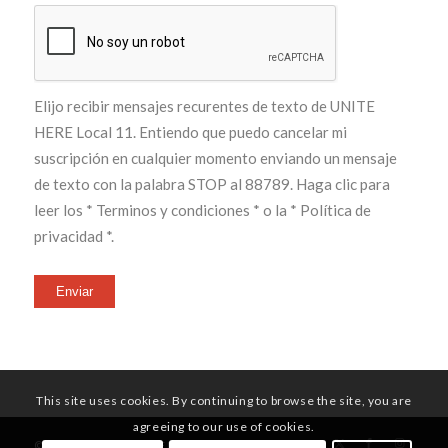
Elijo recibir mensajes recurentes de texto de UNITE
HERE Local 11. Entiendo que puedo cancelar mi
suscripción en cualquier momento enviando un mensaje
de texto con la palabra STOP al 88789. Haga clic para
leer los
* Terminos y condiciones *
o la
* Política de
privacidad *
.
Enviar
This site uses cookies. By continuing to browse the site, you are
agreeing to our use of cookies.
© Copyright - UNITE HERE Local 11