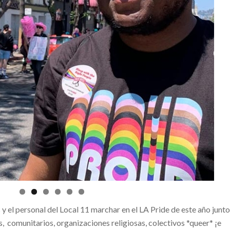
y el personal del Local 11 marchar en el LA Pride de este año junto
, comunitarios, organizaciones religiosas, colectivos *queer* ¡e