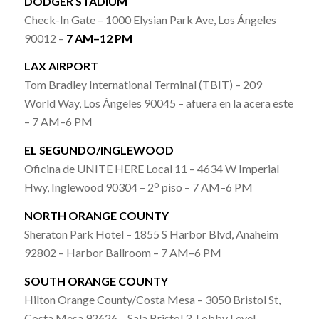
DODGER STADIUM
Check-In Gate – 1000 Elysian Park Ave, Los Ángeles
90012 –
7 AM–12 PM
LAX AIRPORT
Tom Bradley International Terminal (TBIT) – 209
World Way, Los Ángeles 90045 – afuera en la acera este
– 7 AM–6 PM
EL SEGUNDO/INGLEWOOD
Oficina de UNITE HERE Local 11 – 4634 W Imperial
o
Hwy, Inglewood 90304 – 2
piso – 7 AM–6 PM
NORTH ORANGE COUNTY
Sheraton Park Hotel – 1855 S Harbor Blvd, Anaheim
92802 – Harbor Ballroom – 7 AM–6 PM
SOUTH ORANGE COUNTY
Hilton Orange County/Costa Mesa – 3050 Bristol St,
Costa Mesa 92626 – Sala Bristol 3, Lobby Level