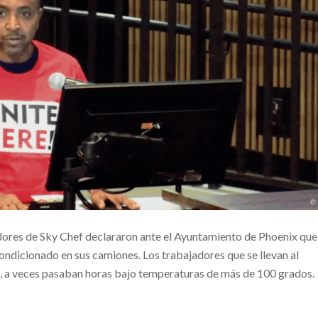
adores de Sky Chef declararon ante el Ayuntamiento de Phoenix que
ndicionado en sus camiones. Los trabajadores que se llevan al
s, a veces pasaban horas bajo temperaturas de más de 100 grados.